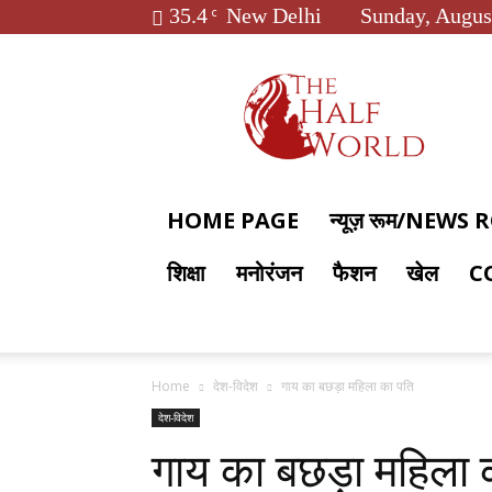
35.4
New Delhi
Sunday, Augus
C
The
Half
World
HOME PAGE
न्यूज़ रूम/NEWS
शिक्षा
मनोरंजन
फैशन
खेल
C
Home
देश-विदेश
गाय का बछड़ा महिला का पति
देश-विदेश
गाय का बछड़ा महिला 