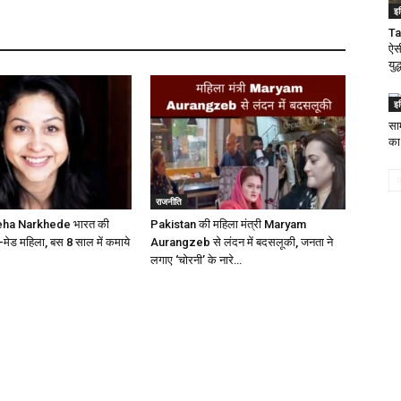
इ
Ta
ऐसी
युद्
इ
सा
का
राजनीति
eha Narkhede भारत की
Pakistan की महिला मंत्री Maryam
फ-मेड महिला, बस 8 साल में कमाये
Aurangzeb से लंदन में बदसलूकी, जनता ने
लगाए ‘चोरनी’ के नारे…