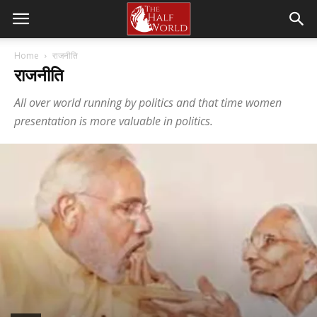
Home
राजनीति
राजनीति
All over world running by politics and that time women
presentation is more valuable in politics.