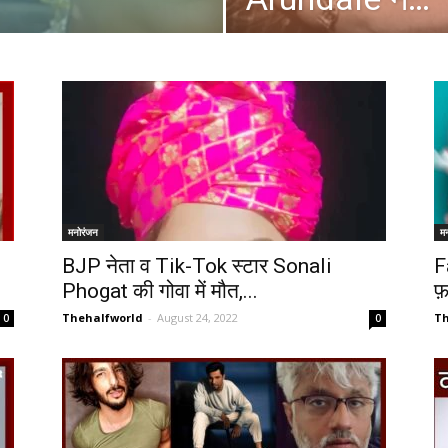
मनोरंजन
म
BJP नेता व Tik-Tok स्टार Sonali
F
Phogat की गोवा में मौत,...
फ़
Thehalfworld
-
August 24, 2022
Th
0
0