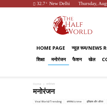
32.7
New Delhi
Thursday, Aug
C
The
Half
World
HOME PAGE
न्यूज़ रूम/NEWS
शिक्षा
मनोरंजन
फैशन
खेल
C
Home
मनोरंजन
मनोरंजन
Viral World/Trending
अपराध/crime
इतिहास और औरत