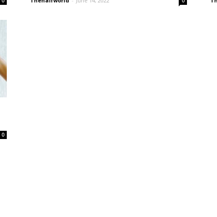
Thehalfworld
-
June 14, 2022
Th
0
0
0