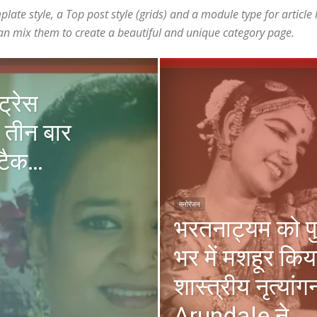
ate style, a Top post style (grids) and a module type for article l
u can mix them to create a beautiful and unique category page.
ट्रेस
 तीन बार
अटैक…
मनोरंजन
भरतनाट्यम को पु
भर में मशहूर कि
शास्त्रीय नृत्या
Arundale ने…