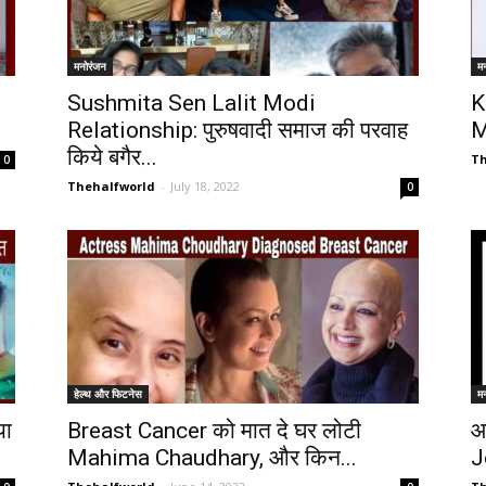
मनोरंजन
म
Sushmita Sen Lalit Modi
K
Relationship: पुरुषवादी समाज की परवाह
M
किये बगैर...
Th
0
Thehalfworld
-
July 18, 2022
0
हेल्थ और फिटनेस
म
या
Breast Cancer को मात दे घर लोटी
आ
Mahima Chaudhary, और किन...
J