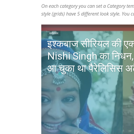
On each category you can set a Category templ
style (grids) have 5 different look style. Yo
मनोरंजन
इश्कबाज सीरियल की एक्
Nishi Singh का निधन,
आ चुका था पैरेलिसिस 