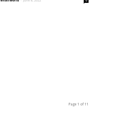
ehalfworld
-
June 8, 2022
0
Page 1 of 11