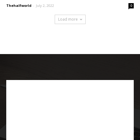
Thehalfworld
-
July 2, 2022
0
Load more