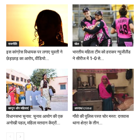
राजनीति
खेल
इस कांग्रेस विधायक पर लगाए युवती ने
भारतीय महिला टीम को हराकर न्यूजीलैंड
छेड़छाड़ का आरोप, वीडियो...
ने सीरीज में 1-0 से...
कानून और महिलाएं
अपराध/crime
विधानसभा चुनाव: चुनाव आयोग की एक
गॉंवो की पुलिस पस्त चोर मस्त: दत्तवास
अनोखी पहल, महिला मतदान केंद्रों...
थाना क्षेत्र के तीन...