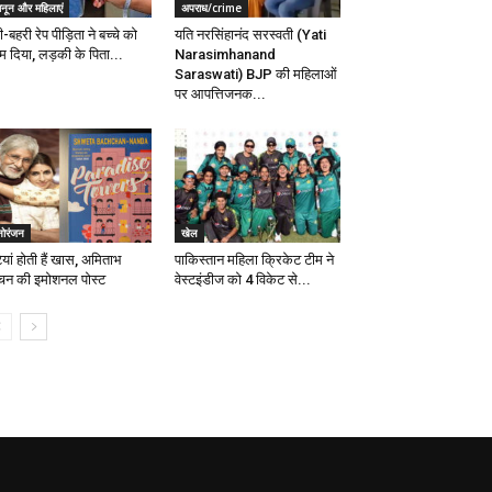
ानून और महिलाएं
अपराध/crime
गी-बहरी रेप पीड़िता ने बच्चे को
यति नरसिंहानंद सरस्वती (Yati
म दिया, लड़की के पिता...
Narasimhanand
Saraswati) BJP की महिलाओं
पर आपत्तिजनक...
नोरंजन
खेल
ियां होती हैं खास, अमिताभ
पाकिस्तान महिला क्रिकेट टीम ने
्चन की इमोशनल पोस्ट
वेस्टइंडीज को 4 विकेट से...