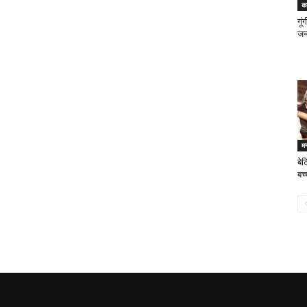
क
गूं
जन्
म
बेट
बच