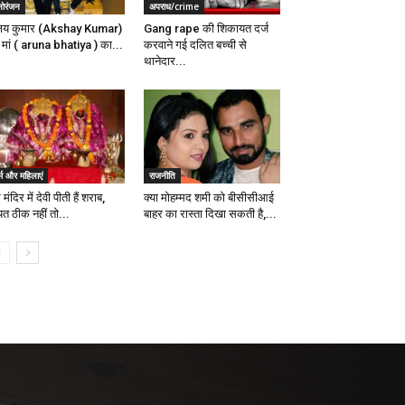
नोरंजन
अपराध/crime
्षय कुमार (Akshay Kumar)
Gang rape की शिकायत दर्ज
 मां ( aruna bhatiya ) का...
करवाने गई दलित बच्ची से
थानेदार...
्म और महिलाएं
राजनीति
मंदिर में देवी पीती हैं शराब,
क्या मोहम्मद शमी को बीसीसीआई
यत ठीक नहीं तो...
बाहर का रास्ता दिखा सकती है,...