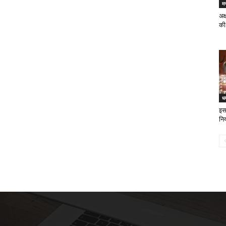
म
अक
की
धर
इस 
नि