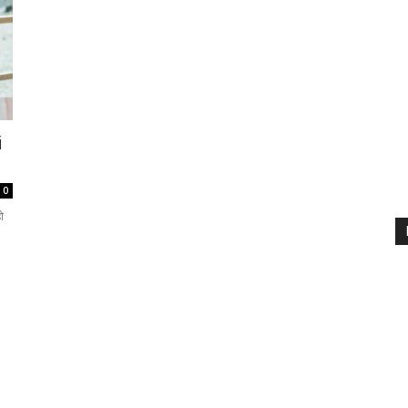
i
0
ो