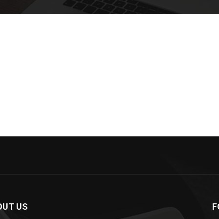
OUT US
F