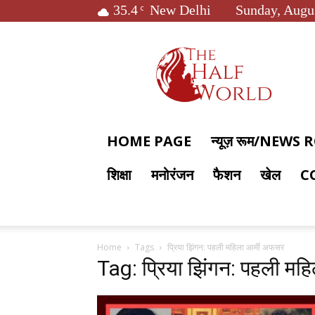
35.4
New Delhi
Sunday, Augus
C
The
Half
World
HOME PAGE
न्यूज़ रूम/NEWS
शिक्षा
मनोरंजन
फैशन
खेल
C
Home
Tags
प्रिया झिंगन: पहली महिला आर्मी अफसर
Tag: प्रिया झिंगन: पहली मह