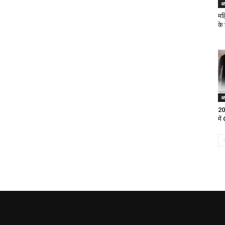
अ
महि
के
अ
20
मे