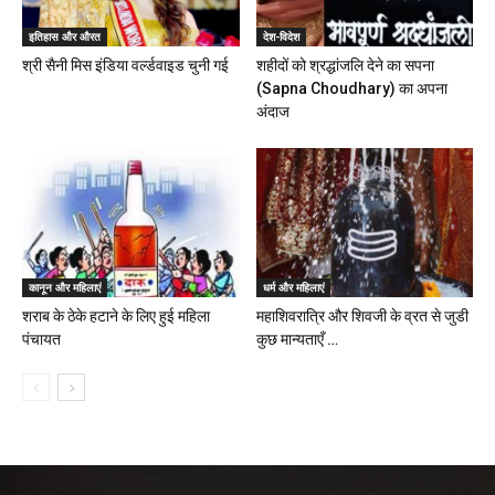
इतिहास और औरत
देश-विदेश
श्री सैनी मिस इंडिया वर्ल्डवाइड चुनी गई
शहीदों को श्रद्धांजलि देने का सपना
(Sapna Choudhary) का अपना
अंदाज
कानून और महिलाएं
धर्म और महिलाएं
शराब के ठेके हटाने के लिए हुई महिला
महाशिवरात्रि और शिवजी के व्रत से जुडी
पंचायत
कुछ मान्यताएँ …