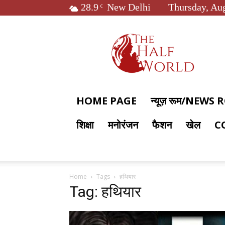
28.9
New Delhi
Thursday, Aug
C
The
Half
World
HOME PAGE
न्यूज़ रूम/NEWS
शिक्षा
मनोरंजन
फैशन
खेल
C
Home
Tags
हथियार
Tag: हथियार