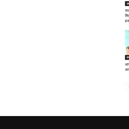
अ
सा
शि
हज
म
आप
आप