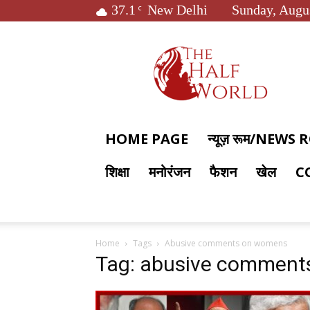
37.1
New Delhi
Sunday, Augus
C
The
Half
World
HOME PAGE
न्यूज़ रूम/NEWS
शिक्षा
मनोरंजन
फैशन
खेल
C
Home
Tags
Abusive comments on womens
Tag: abusive commen