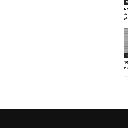
धर
Ra
का
थी 
शिक
10व
ले