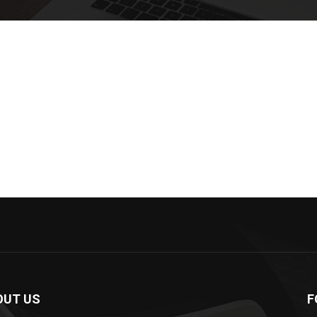
OUT US
F