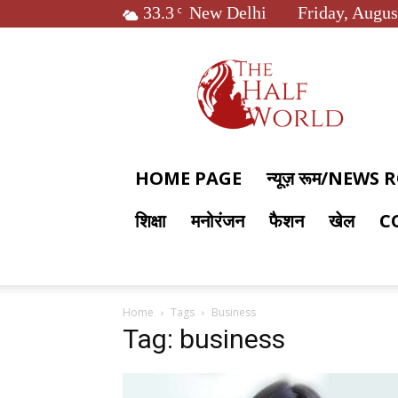
33.3
New Delhi
Friday, Augus
C
The
Half
World
HOME PAGE
न्यूज़ रूम/NEWS
शिक्षा
मनोरंजन
फैशन
खेल
C
Home
Tags
Business
Tag: business