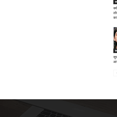
र
क्य
लो
क
र
सु
आयो