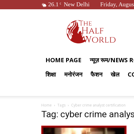
26.1
New Delhi
Friday, Augus
C
The
Half
World
HOME PAGE
न्यूज़ रूम/NEWS
शिक्षा
मनोरंजन
फैशन
खेल
C
Home
Tags
Cyber crime analyst certification
Tag: cyber crime analys