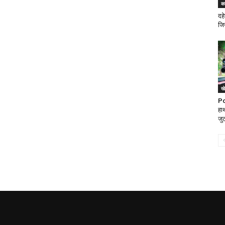
क
दहे
जि
ख
Po
हाथ
जुट