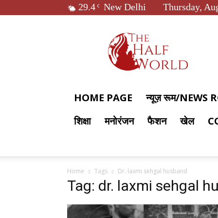
29.4
New Delhi
Thursday, Aug
C
The
Half
World
HOME PAGE
न्यूज़ रूम/NEWS
शिक्षा
मनोरंजन
फैशन
खेल
C
Home
Tags
Dr. laxmi sehgal husband
Tag: dr. laxmi sehgal 