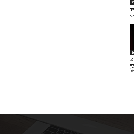
र
उन्
सुप
दे
कौन
न्य
दि