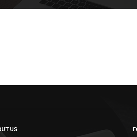
OUT US
F