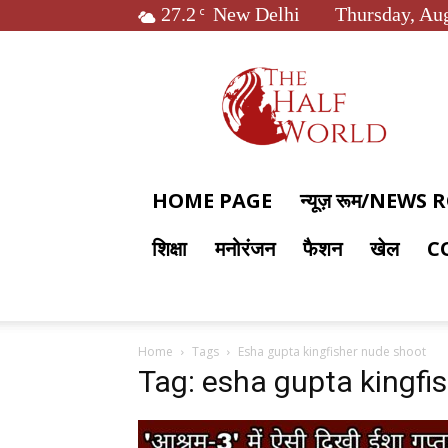
27.2
New Delhi
Thursday, Aug
C
The
Half
World
HOME PAGE
न्यूज़ रूम/NEWS
शिक्षा
मनोरंजन
फैशन
खेल
C
Home
Tags
Esha gupta kingfisher nude shoot
Tag: esha gupta kingfi