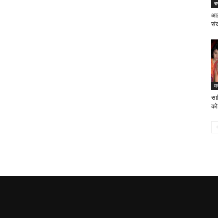
र
आई
संख
म
सान
कोई