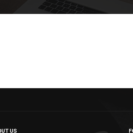
OUT US
F