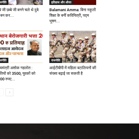
ाजनीति
इतिहास और औरत
े जी छब्बे जी बनने चले थे दुबे
Balamani Amma: बिना स्कूली
 बन कर...
शिक्षा के बनीं कवियित्री, पद्म
भूषण...
ाजनीति
राजनीति
ख्यमंत्री अशोक गहलोत :
आईटीबीपी में महिला बटालियनों की
वतियों को 3500, युवकों को
संख्या बढ़ाई जा सकती है
00 रुपए...