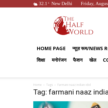
32.1
New Delhi
Friday, Augus
C
The
Half
World
HOME PAGE
न्यूज़ रूम/NEWS
शिक्षा
मनोरंजन
फैशन
खेल
C
Home
Tags
Farmani naaz indian idol
Tag: farmani naaz india