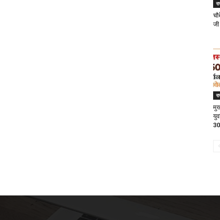
र
चौब
जी
र
मु
यु
30