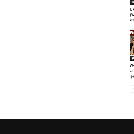
क
UP
(W
सर
इ
Wo
आर्
कु