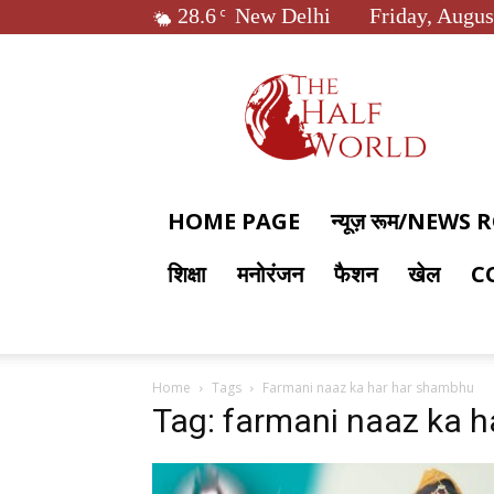
28.6
New Delhi
Friday, Augus
C
The
Half
World
HOME PAGE
न्यूज़ रूम/NEWS
शिक्षा
मनोरंजन
फैशन
खेल
C
Home
Tags
Farmani naaz ka har har shambhu
Tag: farmani naaz ka 