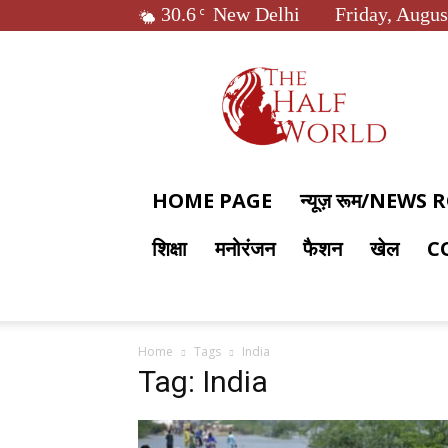
30.6
New Delhi
Friday, Augus
C
The
Half
World
HOME PAGE
न्यूज़ रूम/NEWS
शिक्षा
मनोरंजन
फैशन
खेल
C
Home
Tags
India
Tag: India