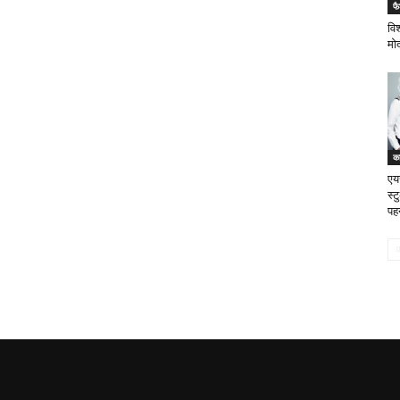
फ
वि
मोद
क
एय
स्
पह