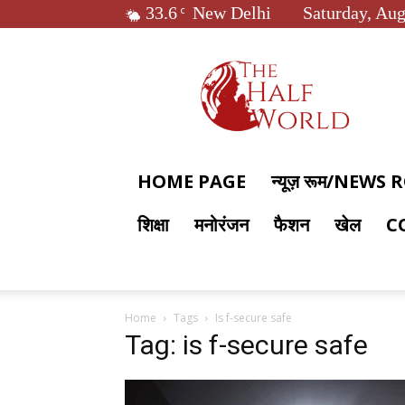
33.6
New Delhi
Saturday, Aug
C
The
Half
World
HOME PAGE
न्यूज़ रूम/NEWS
शिक्षा
मनोरंजन
फैशन
खेल
C
Home
Tags
Is f-secure safe
Tag: is f-secure safe