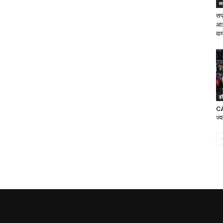
म
सप
आई
वा
इ
CA
ज्य