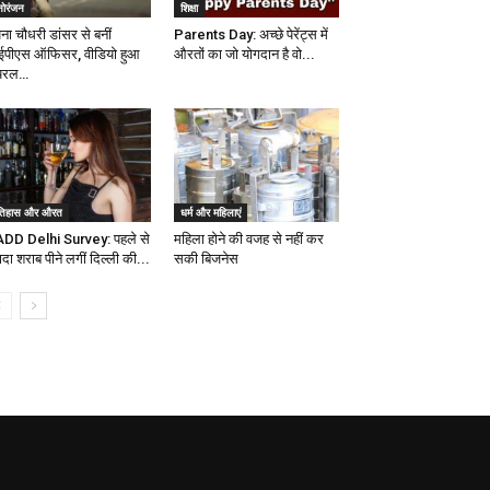
नोरंजन
शिक्षा
ना चौधरी डांसर से बनीं
Parents Day: अच्छे पेरेंट्स में
पीएस ऑफिसर, वीडियो हुआ
औरतों का जो योगदान है वो...
यरल…
तिहास और औरत
धर्म और महिलाएं
DD Delhi Survey: पहले से
महिला होने की वजह से नहीं कर
ादा शराब पीने लगीं दिल्ली की...
सकी बिजनेस