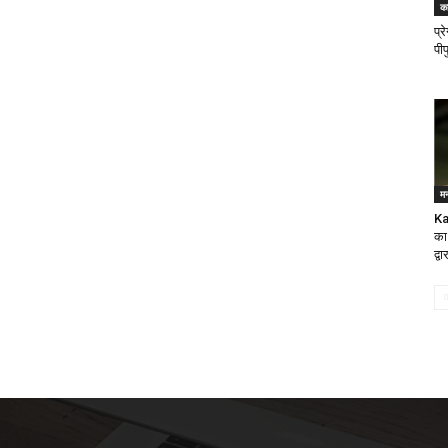
क
प्र
पीप
म
Ka
का
द्व