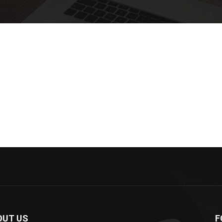
OUT US
F