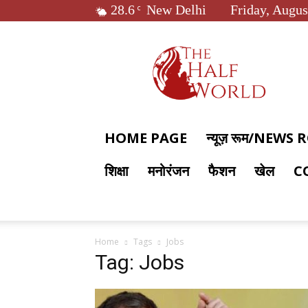
28.6
New Delhi
Friday, Augus
C
The
Half
World
HOME PAGE
न्यूज़ रूम/NEWS
शिक्षा
मनोरंजन
फैशन
खेल
C
Home
Tags
Jobs
Tag: Jobs