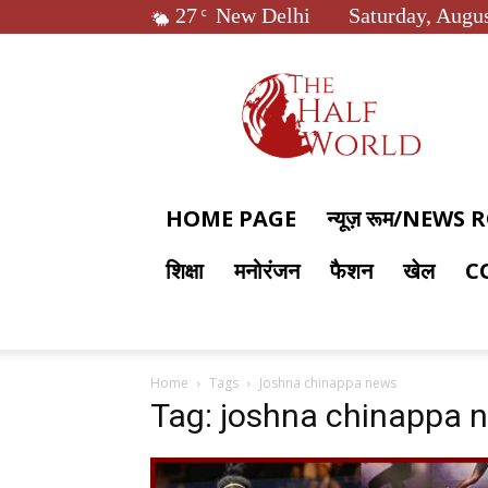
27
New Delhi
Saturday, Augus
C
The
Half
World
HOME PAGE
न्यूज़ रूम/NEWS
शिक्षा
मनोरंजन
फैशन
खेल
C
Home
Tags
Joshna chinappa news
Tag: joshna chinappa 