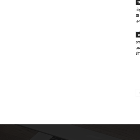
ख
मो
Sh
उत्
अ
अच
छा
ऑड