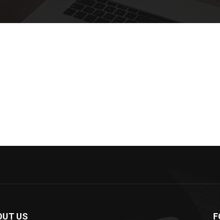
OUT US
F