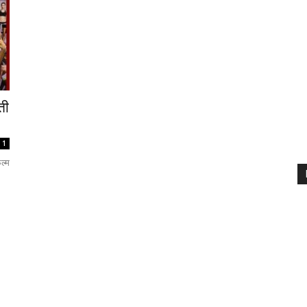
ती
1
ल्म