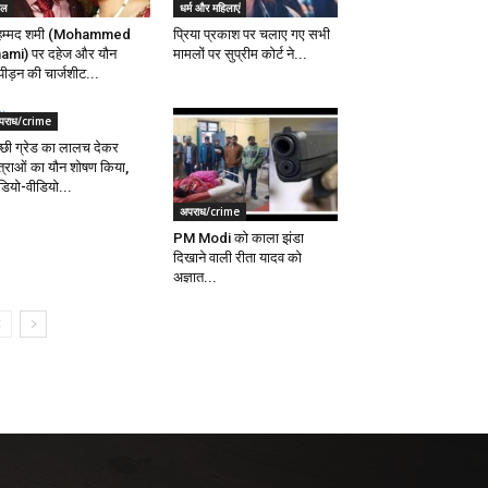
ेल
धर्म और महिलाएं
हम्मद शमी (Mohammed
प्रिया प्रकाश पर चलाए गए सभी
ami) पर दहेज और यौन
मामलों पर सुप्रीम कोर्ट ने...
पीड़न की चार्जशीट...
पराध/crime
्छी ग्रेड का लालच देकर
त्राओं का यौन शोषण किया,
ियो-वीडियो...
अपराध/crime
PM Modi को काला झंडा
दिखाने वाली रीता यादव को
अज्ञात...