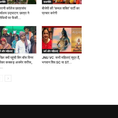
ाजनीति
राजनीति
ारानी कॉलेज छात्रसंघ
बीजेपी की ‘कमल शक्ति’ पार्टी का
्यालय उद्घाटन: छात्रा ने
प्रचार करेगी
िथियों पर फेंकी...
्म और महिलाएं
धर्म और महिलाएं
िर क्यों पहुंची बिग बॉस विनर
JNU VC: सभी महिलाएं शूद्र हैं,
पिका कक्कड़ अजमेर शरीफ,
भगवान शिव SC या ST...
...