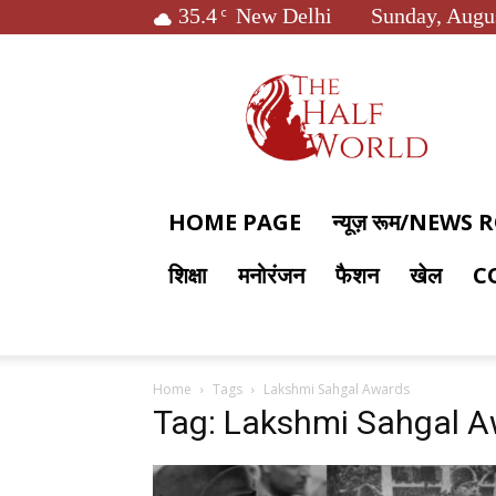
35.4
New Delhi
Sunday, Augus
C
The
Half
World
HOME PAGE
न्यूज़ रूम/NEWS
शिक्षा
मनोरंजन
फैशन
खेल
C
Home
Tags
Lakshmi Sahgal Awards
Tag: Lakshmi Sahgal 