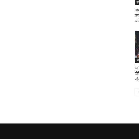
र
मह
कार
अत
धर
आख
दी
पढ़े