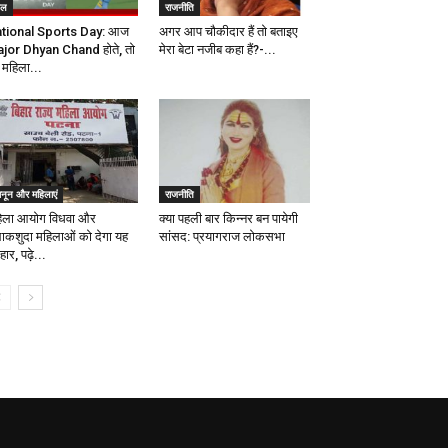
ेल
राजनीति
tional Sports Day: आज
अगर आप चौकीदार हैं तो बताइए
jor Dhyan Chand होते, तो
मेरा बेटा नजीब कहा हैं?-...
 महिला...
ानून और महिलाएं
राजनीति
िला आयोग विधवा और
क्या पहली बार किन्नर बन पायेगी
ाकशुदा महिलाओं को देगा यह
सांसद: प्रयागराज लोकसभा
ार, पढ़े...