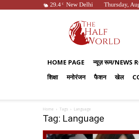
29.4
New Delhi
Thursday, Aug
C
The
Half
World
HOME PAGE
न्यूज़ रूम/NEWS
शिक्षा
मनोरंजन
फैशन
खेल
C
Home
Tags
Language
Tag: Language