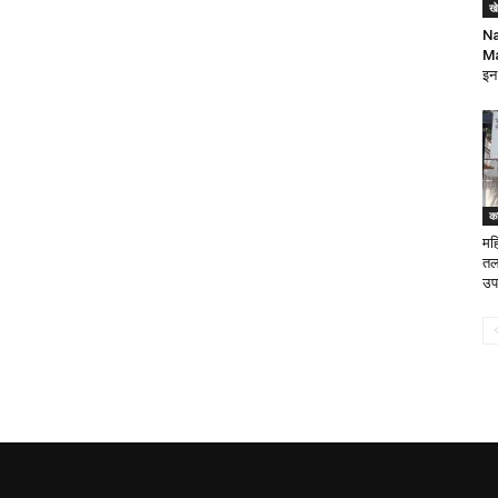
ख
Na
Ma
इन
क
मह
तल
उपह