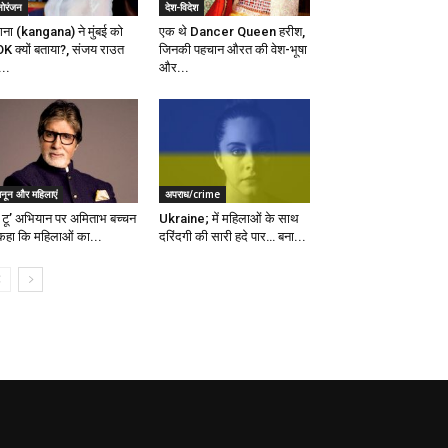
नोरंजन
देश-विदेश
गना (kangana) ने मुंबई को
एक थे Dancer Queen हरीश,
K क्यों बताया?, संजय राउत
जिनकी पहचान औरत की वेश-भूषा
...
और...
ानून और महिलाएं
अपराध/crime
ी टू’ अभियान पर अमिताभ बच्चन
Ukraine; में महिलाओं के साथ
 कहा कि महिलाओं का...
दरिंदगी की सारी हदे पार… बना...