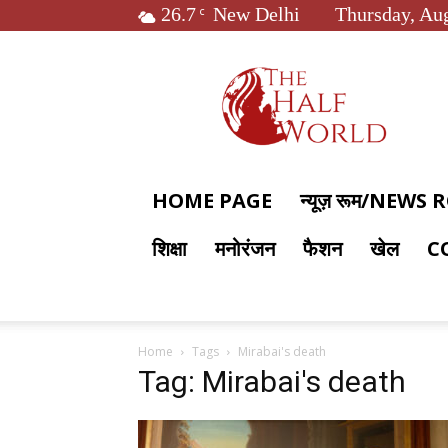
26.7
New Delhi
Thursday, Aug
C
The
Half
World
HOME PAGE
न्यूज़ रूम/NEWS
शिक्षा
मनोरंजन
फैशन
खेल
C
Home
Tags
Mirabai's death
Tag: Mirabai's death