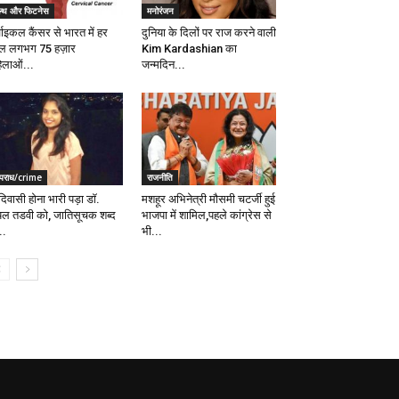
ेल्थ और फिटनेस
मनोरंजन
वाइकल कैंसर से भारत में हर
दुनिया के दिलों पर राज करने वाली
ल लगभग 75 हज़ार
Kim Kardashian का
िलाओं...
जन्मदिन...
पराध/crime
राजनीति
िवासी होना भारी पड़ा डॉ.
मशहूर अभिनेत्री मौसमी चटर्जी हुई
यल तडवी को, जातिसूचक शब्द
भाजपा में शामिल,पहले कांग्रेस से
..
भी...