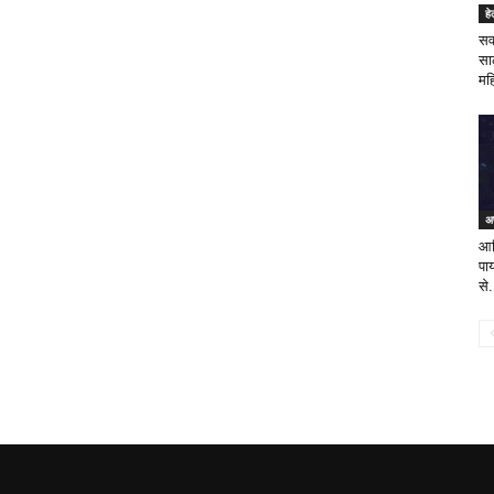
ह
सर्
सा
मह
अ
आद
पा
से.