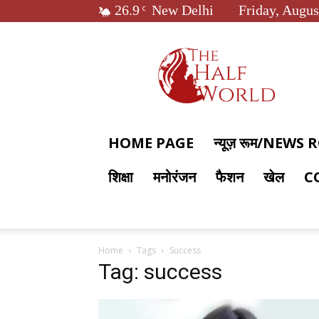
26.9
New Delhi
Friday, Augus
C
The
Half
World
HOME PAGE
न्यूज़ रूम/NEWS
शिक्षा
मनोरंजन
फैशन
खेल
C
Home
Tags
Success
Tag: success