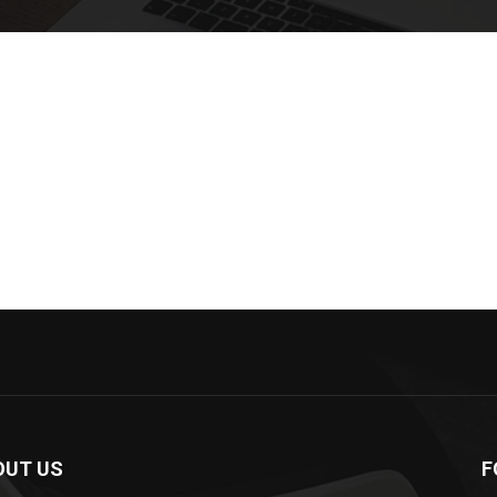
OUT US
F