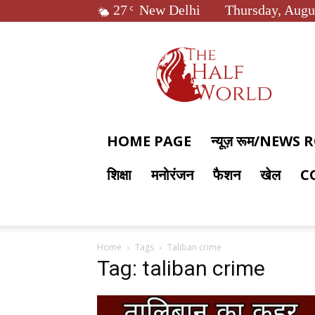
27
New Delhi
Thursday, Augu
C
The
Half
World
HOME PAGE
न्यूज़ रूम/NEWS
शिक्षा
मनोरंजन
फैशन
खेल
C
Home
Tags
Taliban crime
Tag: taliban crime