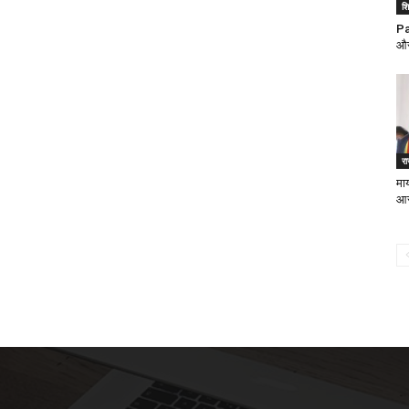
शिक
Par
और
र
मा
आरो