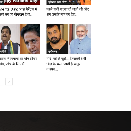
्षा
इतिहास और औरत
ents Day: अच्छे पेरेंट्स में
पहले रानी पद्मावती जली थी और
तों का जो योगदान है वो...
अब उसके नाम पर देश...
ाजनीति
मनोरंजन
यावती ने लगाया था यौन शोषण
मोदी जी से पूछो….जिसकी बीवी
प, जांच के लिए मैं...
छोड़ के चली जाती है-अनुराग
कश्यप...