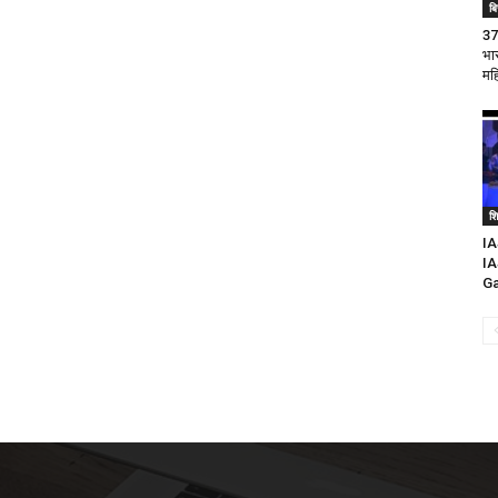
बि
37
भा
मह
शिक
IA
IA
Ga