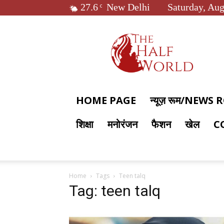
27.6
New Delhi
Saturday, Aug
C
The
Half
World
HOME PAGE
न्यूज़ रूम/NEWS
शिक्षा
मनोरंजन
फैशन
खेल
C
Home
Tags
Teen talq
Tag: teen talq