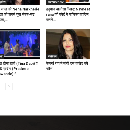
ज़नेस
अपराध/crime
 साल की Neha Narkhede
हनुमान चालीसा विवाद: Navneet
रत की सबसे युवा सेल्फ-मेड
rana की कोर्ट ने याचिका खारिज
िला,...
करने...
्षा
मनोरंजन
S टीना डाबी (Tina Dabi) व
ऐश्वर्या राय ने मांगी दस करोड़ की
S प्रदीप (Pradeep
फीस
wande) ने...