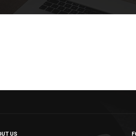
OUT US
F