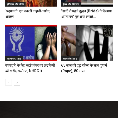
इतिहास और औरत
हेल्थ और फिटनेस
‘पद्मावती’ एक नकली कहानी-जावेद
”शादी से पहले दुल्हन (Bride) ने दिखाया
अख्तर
अपना दम” पुशअप्स लगाते...
अपराध/crime
अपराध/crime
वेश्यावृति के लिए स्टांप पेपर पर लड़कियों
65 साल की वृद्ध महिला के साथ दुष्कर्म
की खरीद-फरोख्त, NHRC ने...
(Rape), 80 साल...