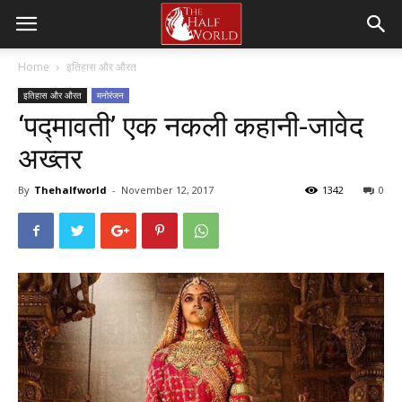
Home
इतिहास और औरत
इतिहास और औरत
मनोरंजन
‘पद्मावती’ एक नकली कहानी-जावेद
अख्तर
By
Thehalfworld
-
November 12, 2017
1342
0