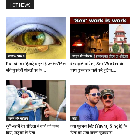
HOT NEWS
अपराध/crime
कानून और महिलाएं
Russian महिलाऐं चाहती है उनके सैनिक
वेश्यावृत्ति भी पेशा, Sex Worker के
पति यूक्रेनी औरतों का रेप...
साथ दुर्व्यवहार नहीं करे पुलिस…...
कानून और महिलाएं
खेल
गूंगी-बहरी रेप पीड़िता ने बच्चे को जन्म
क्या युवराज सिंह (Yuvraj Singh) के
दिया, लड़की के पिता...
पिता का पोता मांगना पुरुषवादी...