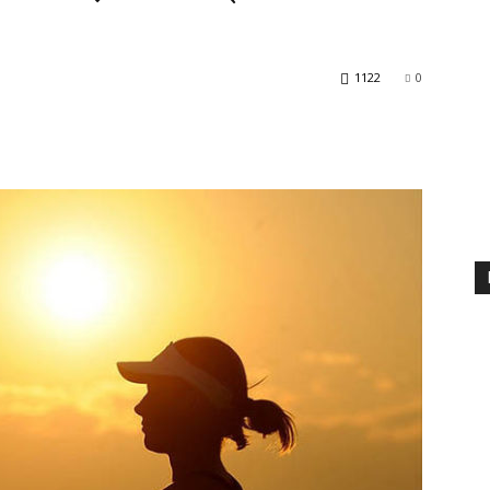
1122
0