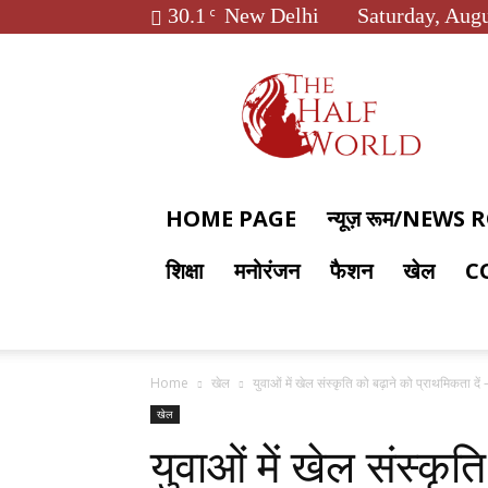
30.1
New Delhi
Saturday, Augu
C
The
Half
World
HOME PAGE
न्यूज़ रूम/NEWS
शिक्षा
मनोरंजन
फैशन
खेल
C
Home
खेल
युवाओं में खेल संस्कृति को बढ़ाने को प्राथमिकता द
खेल
युवाओं में खेल संस्कृ