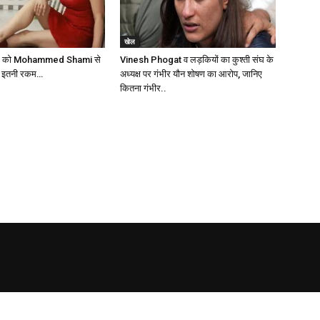
खेल
n को Mohammed Shami से
Vinesh Phogat व लड़कियों का कुश्ती संघ के
गी इतनी रकम…
अध्यक्ष पर गंभीर यौन शोषण का आरोप, जानिए
कितना गंभीर..