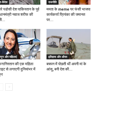
श-विदेश
राजनीति
रे पडोसी देश पाकिस्तान के पूर्व
ममता के meme पर फंसी भाजपा
रधानमंत्री नवाज शरीफ की
कार्यकर्त्ता प्रियंका की जमानत
नी...
पर...
ानून और महिलाएं
इतिहास और औरत
गानिस्तान की एक महिला
बचपन में पोछती थीं अपनी मां के
ाइट से लगाएगी दुनियांभर में
आंसू, बनी देश की...
्र