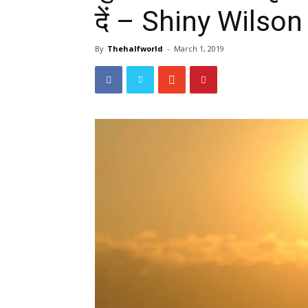
दें – Shiny Wilson
By
Thehalfworld
-
March 1, 2019