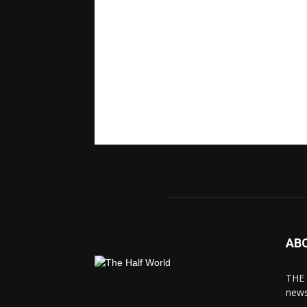
AB
THE 
news