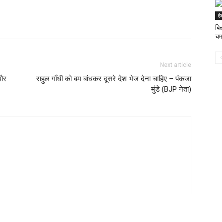
ह
बि
चम
Next article
 और
राहुल गाँधी को बम बांधकर दूसरे देश भेज देना चाहिए – पंकजा
मुंडे (BJP नेता)