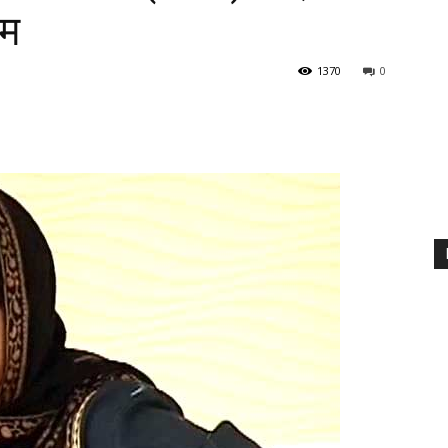
बम
1370
0