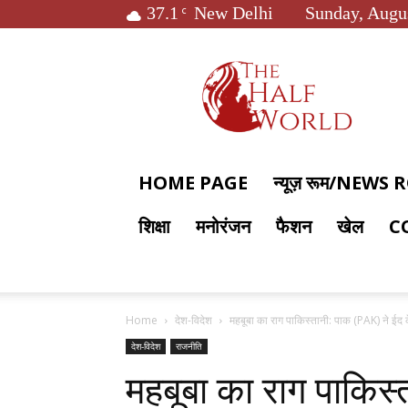
37.1
New Delhi
Sunday, Augus
C
The
Half
World
HOME PAGE
न्यूज़ रूम/NEWS
शिक्षा
मनोरंजन
फैशन
खेल
C
Home
देश-विदेश
महबूबा का राग पाकिस्तानी: पाक (PAK) ने ईद क
देश-विदेश
राजनीति
महबूबा का राग पाकिस्