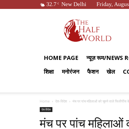
32.7
New Delhi
Friday, Augus
C
The
Half
World
HOME PAGE
न्यूज़ रूम/NEWS
शिक्षा
मनोरंजन
फैशन
खेल
C
Home
देश-विदेश
मंच पर पांच महिलाओं को चूमने वाले फिलीपींस के
देश-विदेश
मंच पर पांच महिलाओं 