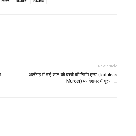
uterte
फिलीपींस
समलैंगिक
Next article
श-
अलीगढ़ में ढाई साल की बच्ची की निर्मम हत्या (Ruthless
Murder) पर देशभर में गुस्सा ….