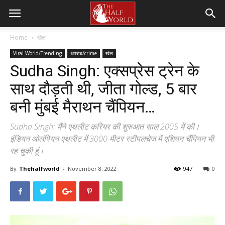
Home
खेल
Viral World/Trending
अपराध/crime
खेल
Sudha Singh: एक्सप्रेस ट्रेन के
साथ दौड़ती थी, जीता गोल्ड, 5 बार
बनी मुंबई मैराथन चैंपियन…
Sudha Singh: मैंने एथलीट करियर की शुरुआत साल 2005 में की।
इंडियन ओलंपियन एथलीट में 3000 मीटर स्टीपलचेज में एशियन चैंपियन भी
रह चुकी हूं।
By
Thehalfworld
-
November 8, 2022
947
0