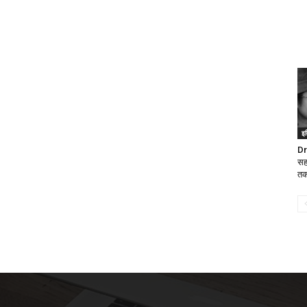
इ
Dr
सह
तक