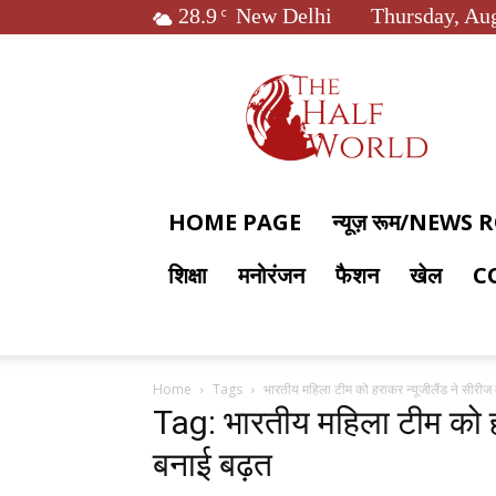
28.9
New Delhi
Thursday, Aug
C
The
Half
World
HOME PAGE
न्यूज़ रूम/NEWS
शिक्षा
मनोरंजन
फैशन
खेल
C
Home
Tags
भारतीय महिला टीम को हराकर न्यूजीलैंड ने सीरीज म
Tag: भारतीय महिला टीम को हरा
बनाई बढ़त