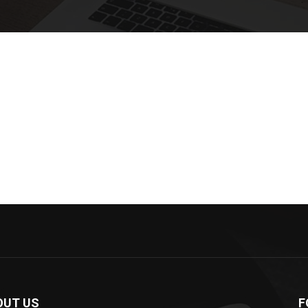
OUT US
F