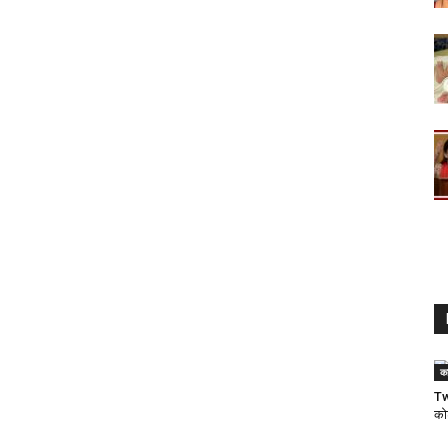
क
Tw
कोर