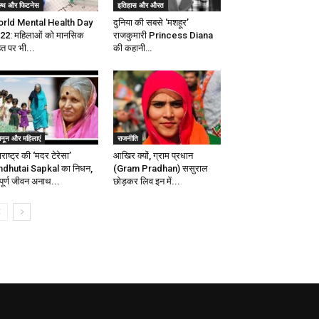
ेल्थ और फिटनेस
इतिहास और औरत
rld Mental Health Day
दुनिया की सबसे ‘मशहूर’
22: महिलाओं को मानसिक
राजकुमारी Princess Diana
हत पर भी...
की कहानी…
ानून और महिलाएं
राजनीति
राष्ट्र की ‘मदर टेरेसा’
आखिर क्यों, ग्राम प्रधान
ndhutai Sapkal का निधन,
(Gram Pradhan) ससुराल
पूर्ण जीवन अनाथ...
छोड़कर लिव इन में...