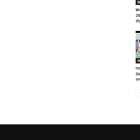
ह
Wo
20
से
क
महा
Si
सम्