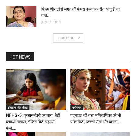
फिल्म और टीवी जगत की फेमस कलाकार रीता भादुड़ी का
कल...
July 18, 2018
Load more
HOT NEWS
इतिहास और औरत
मनोरंजन
NFHS-5: प्रधानमंत्री का नारा ‘बेटी
पद्मावत की तरह मणिकर्णिका की भी
बचाओ’ सफल, लेकिन ‘बेटी पढ़ाओ’
पब्लिसिटी, करणी सेना और कंगना...
फेल,...