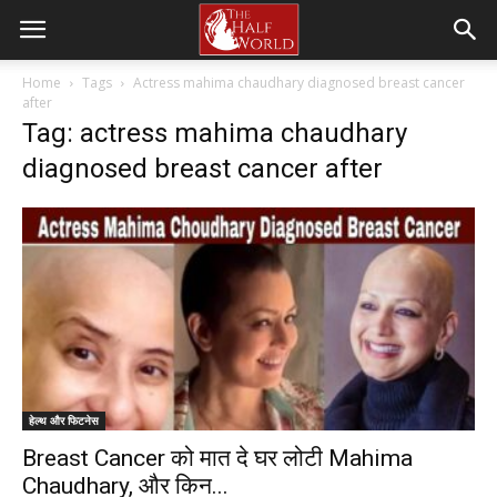
Home
Tags
Actress mahima chaudhary diagnosed breast cancer
after
Tag: actress mahima chaudhary
diagnosed breast cancer after
हेल्थ और फिटनेस
Breast Cancer को मात दे घर लोटी Mahima
Chaudhary, और किन...