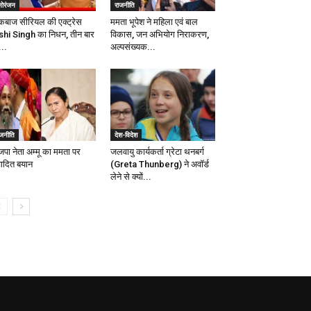
नोरंजन
राजनीति
्कबाज सीरियल की एक्ट्रेस
ममता भूपेश ने महिला एवं बाल
shi Singh का निधन, तीन बार
विकास, जन अभियोग निराकरण,
..
अल्पसंख्यक...
ाजनीति
देश-विदेश
जपा नेता अम्मू का ममता पर
जलवायु कार्यकर्ता ग्रेटा थनबर्ग
वादित बयान
(Greta Thunberg) ने अवॉर्ड
लेने से क्यों...