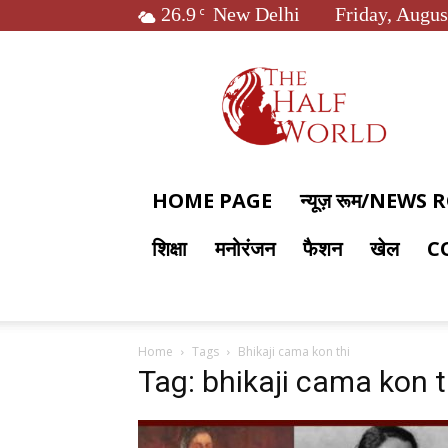
26.9
New Delhi
Friday, Augus
C
The
Half
World
HOME PAGE
न्यूज़ रूम/NEWS
शिक्षा
मनोरंजन
फैशन
खेल
C
Home
Tags
Bhikaji cama kon thi
Tag: bhikaji cama kon t