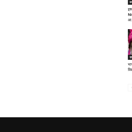
म
इश
Ni
आ.
र
भा
वि