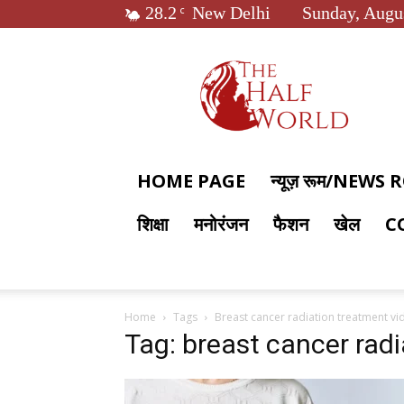
28.2
New Delhi
Sunday, Augus
C
The
Half
World
HOME PAGE
न्यूज़ रूम/NEWS
शिक्षा
मनोरंजन
फैशन
खेल
C
Home
Tags
Breast cancer radiation treatment vi
Tag: breast cancer rad