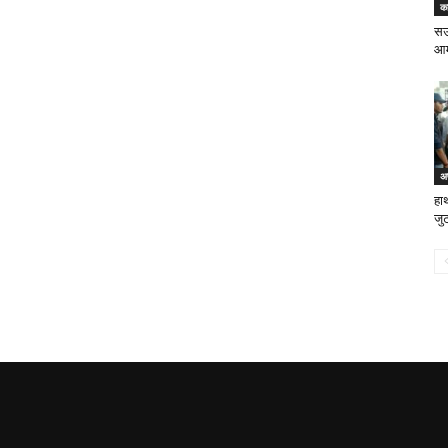
क
सऊ
आर्
अ
हाथ
जु