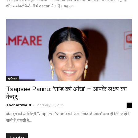
शॉर्ट सब्जेक्ट' कैटेगरी में oscar मिला है। यह एक...
मनोरंजन
Taapsee Pannu: ‘सांड की आंख’ – आपके लक्ष्य का
केंद्र,
Thehalfworld
-
February 25, 2019
0
बॉलीवुड की अभिनेत्री Taapsee Pannu की फिल्म 'सांड की आंख' जल्द ही रिलीज होने
वाली हैं. तापसी ने...