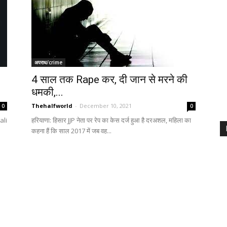
अपराध/crime
4 साल तक Rape कर, दी जान से मरने की
धमकी,...
Thehalfworld
-
December 10, 2021
0
0
ali
हरियाणा: हिसार JJP नेता पर रेप का केस दर्ज हुआ है दरअशल, महिला का
कहना हैं कि साल 2017 में जब वह...