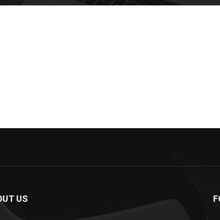
OUT US
F