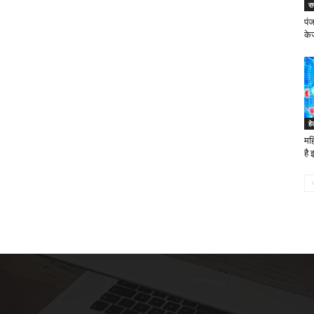
र
पंज
केज
ह
मह
है 