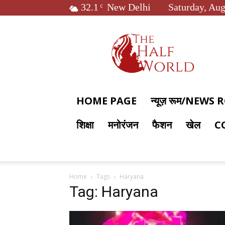
32.1
New Delhi
Saturday, Aug
C
The
Half
World
HOME PAGE
न्यूज़ रूम/NEWS
शिक्षा
मनोरंजन
फैशन
खेल
C
Home
Tags
Haryana
Tag: Haryana