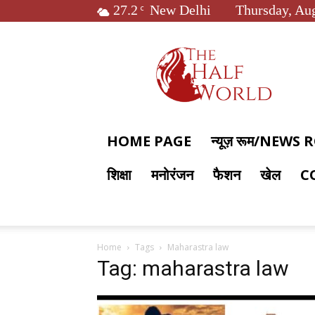
27.2
New Delhi
Thursday, Aug
C
The
Half
World
HOME PAGE
न्यूज़ रूम/NEWS
शिक्षा
मनोरंजन
फैशन
खेल
C
Home
Tags
Maharastra law
Tag: maharastra law