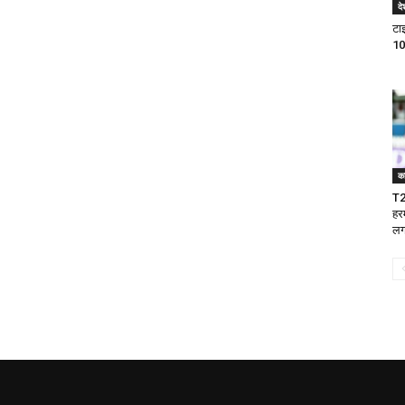
दे
टा
10
क
T2
हर
लग