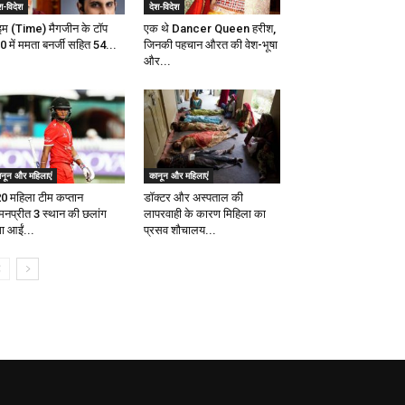
श-विदेश
देश-विदेश
इम (Time) मैगजीन के टॉप
एक थे Dancer Queen हरीश,
0 में ममता बनर्जी सहित 54...
जिनकी पहचान औरत की वेश-भूषा
और...
ानून और महिलाएं
कानून और महिलाएं
0 महिला टीम कप्तान
डॉक्टर और अस्पताल की
मनप्रीत 3 स्थान की छलांग
लापरवाही के कारण मिहिला का
ा आईं...
प्रसव शौचालय...