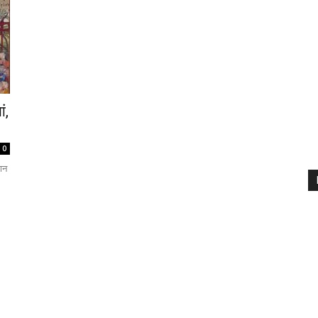
ं,
0
ान