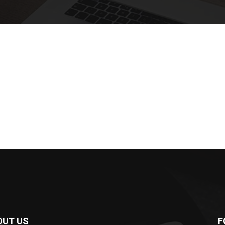
OUT US
F