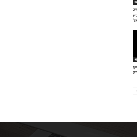
क
उत्
झट
दिय
अ
दुष
लग