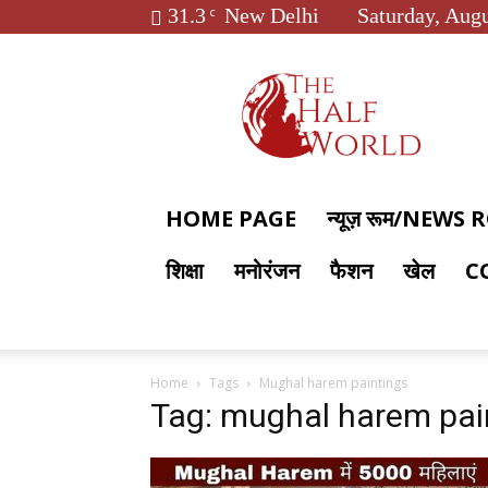
31.3
New Delhi
Saturday, Augu
C
The
Half
World
HOME PAGE
न्यूज़ रूम/NEWS
शिक्षा
मनोरंजन
फैशन
खेल
C
Home
Tags
Mughal harem paintings
Tag: mughal harem pai