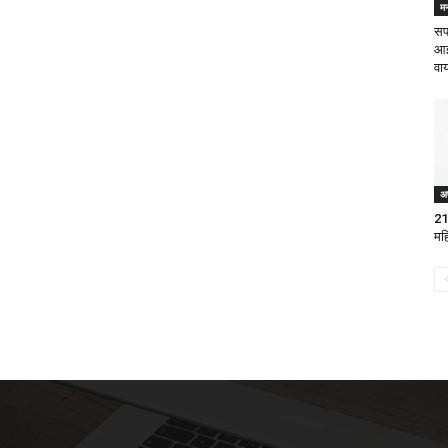
म
सप
आई
वा
अ
21
मह