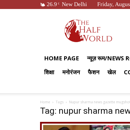
26.9
New Delhi
Friday, Augus
C
The
Half
World
HOME PAGE
न्यूज़ रूम/NEWS
शिक्षा
मनोरंजन
फैशन
खेल
C
Home
Tags
Nupur sharma news gazette mugsho
Tag: nupur sharma ne