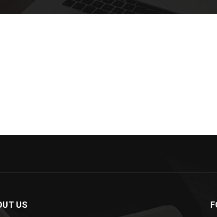
OUT US
F