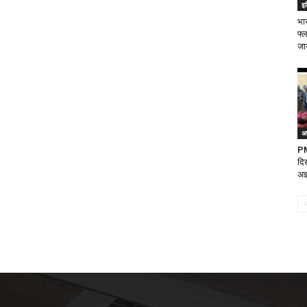
इ
भा
फ्ल
जा
अ
PM
दि
अज्