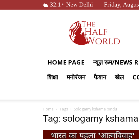
32.1
New Delhi
Friday, Augus
C
The
Half
World
HOME PAGE
न्यूज़ रूम/NEWS
शिक्षा
मनोरंजन
फैशन
खेल
C
Home
Tags
Sologamy kshama bindu
Tag: sologamy kshama