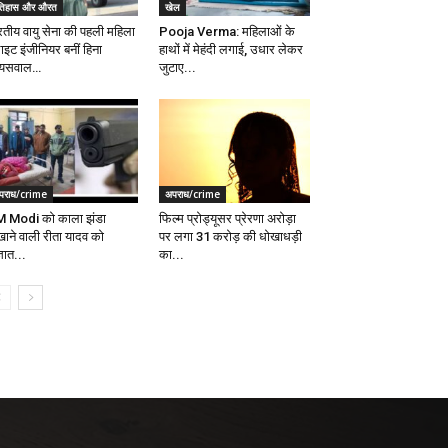
तिहास और औरत
खेल
रतीय वायु सेना की पहली महिला
Pooja Verma: महिलाओं के
ाइट इंजीनियर बनीं हिना
हाथों में मेहंदी लगाई, उधार लेकर
यसवाल…
जुटाए...
पराध/crime
अपराध/crime
 Modi को काला झंडा
फिल्म प्रोड्यूसर प्रेरणा अरोड़ा
खाने वाली रीता यादव को
पर लगा 31 करोड़ की धोखाधड़ी
ञात...
का...