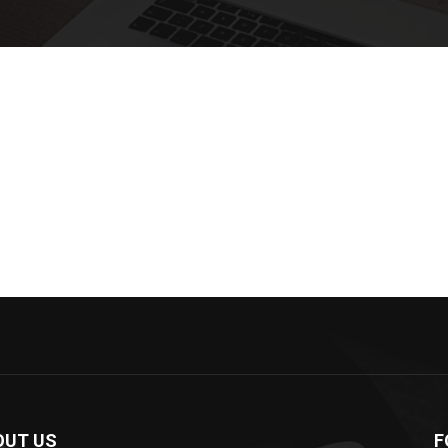
OUT US
F