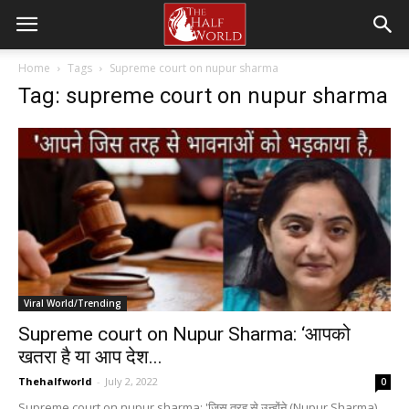
Home
Tags
Supreme court on nupur sharma
Tag: supreme court on nupur sharma
Viral World/Trending
Supreme court on Nupur Sharma: ‘आपको
खतरा है या आप देश...
Thehalfworld
-
July 2, 2022
0
Supreme court on nupur sharma: 'जिस तरह से उन्‍होंने (Nupur Sharma)