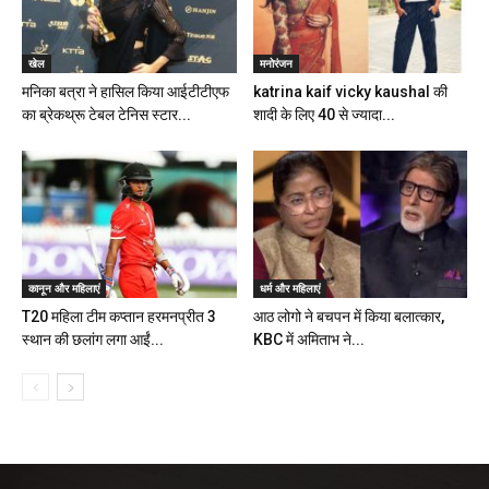
खेल
मनोरंजन
मनिका बत्रा ने हासिल किया आईटीटीएफ
katrina kaif vicky kaushal की
का ब्रेकथ्रू टेबल टेनिस स्टार...
शादी के लिए 40 से ज्यादा...
कानून और महिलाएं
धर्म और महिलाएं
T20 महिला टीम कप्तान हरमनप्रीत 3
आठ लोगो ने बचपन में किया बलात्कार,
स्थान की छलांग लगा आईं...
KBC में अमिताभ ने...