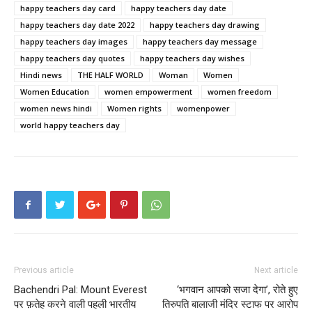
happy teachers day card
happy teachers day date
happy teachers day date 2022
happy teachers day drawing
happy teachers day images
happy teachers day message
happy teachers day quotes
happy teachers day wishes
Hindi news
THE HALF WORLD
Woman
Women
Women Education
women empowerment
women freedom
women news hindi
Women rights
womenpower
world happy teachers day
Previous article
Next article
‎Bachendri Pal: Mount Everest
‘भगवान आपको सजा देगा’, रोते हुए
पर फ़तेह करने वाली पहली भारतीय
तिरुपति बालाजी मंदिर स्टाफ पर आरोप