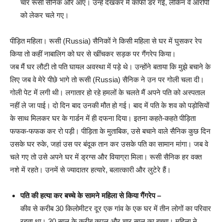
चार रूसी सैनिक और आए। उन्हें देखकर मैं काफी डर गई, लेकिन वे आरोपी
को लेकर चले गए।
पीड़ित महिला। रूसी (Russia) सैनिकों ने किसी महिला से घर में घुसकर रेप
किया तो कहीं नाबालिग को घर से खींचकर सड़क पर गैंगरेप किया।
जब मैं घर लौटी तो पति घायल अवस्था में पड़े थे। उन्होंने बताया कि मुझे बचाने के
लिए जब वे मेरे पीछे भागे तो रूसी (Russia) सैनिक ने उन पर गोली चला दी।
गोली पेट में लगी थी। लगातार हो रहे हमलों के चलते मैं अपने पति को अस्पताल
नहीं ले जा पाई। दो दिन बाद उनकी मौत हो गई। बाद में पति के शव को पड़ोसियों
के साथ मिलकर घर के गार्डन में ही दफना दिया। इतना कहते-कहते पीड़िता
फफक-फफक कर रो पड़ी। पीड़िता के मुताबिक, उसे बचाने वाले सैनिक कुछ दिन
उसके घर रुके, जहां उस पर बंदूक तान कर उसके पति का सामान मांगा। जब वे
चले गए तो उसे अपने घर में ड्रग्स और वियाग्रा मिला। रूसी सैनिक हर वक्त
नशे में रहते। उनमें से ज्यादातर हत्यारे, बलात्कारी और लुटेरे हैं।
पति की हत्या कर बच्चे के सामने महिला से किया गैंगरेप –
कीव से करीब 30 किलोमीटर दूर एक गांव के एक घर में तीन लोगों का परिवार
रहता था। 30 साल के करीब कपल और चार साल का बच्चा। महिला ने